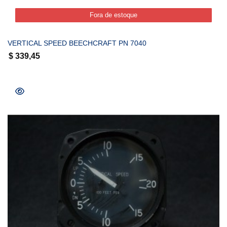
Fora de estoque
Fora de estoque
VERTICAL SPEED BEECHCRAFT PN 7040
$
339,45