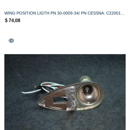
WING POSITION LIGTH PN 30-0009-34/ PN CESSNA: C22001-0201
$
74,08