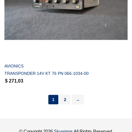
COMPRAR
AVIONICS
TRANSPONDER 14V KT 76 PN 066-1034-00
$
271,03
1
2
→
© Copyright 2026
Skywings
All Rights Reserved.