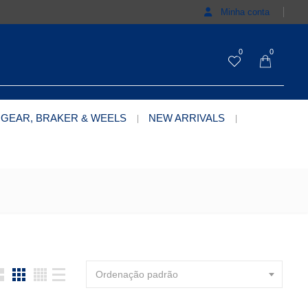
Minha conta
0
0
 GEAR, BRAKER & WEELS
NEW ARRIVALS
Ordenação padrão