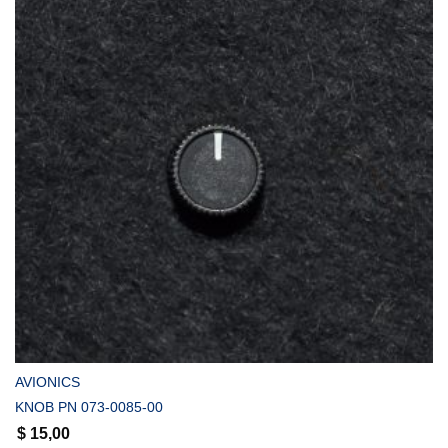
COMPRAR
AVIONICS
KNOB PN 073-0085-00
$
15,00