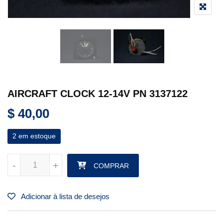
AIRCRAFT CLOCK 12-14V PN 3137122
$
40,00
2 em estoque
AIRCRAFT CLOCK 12-14V PN 3137122 quantidade
-
-
+
+
COMPRAR
Adicionar à lista de desejos