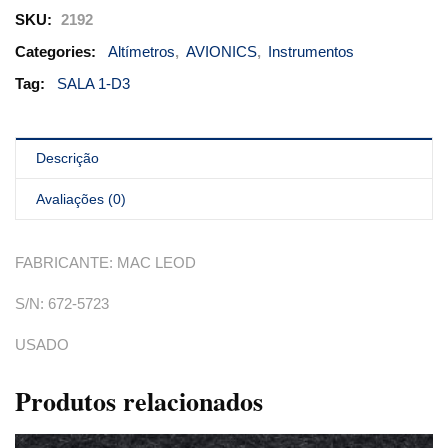
SKU:
2192
Categories:
Altímetros
,
AVIONICS
,
Instrumentos
Tag:
SALA 1-D3
Descrição
Avaliações (0)
FABRICANTE: MAC LEOD
S/N: 672-5723
USADO
Produtos relacionados