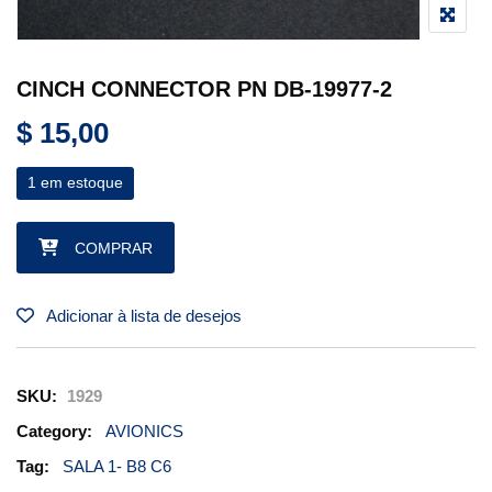
CINCH CONNECTOR PN DB-19977-2
$
15,00
1 em estoque
CINCH CONNECTOR PN DB-19977-2 quantidade
COMPRAR
Adicionar à lista de desejos
SKU:
1929
Category:
AVIONICS
Tag:
SALA 1- B8 C6