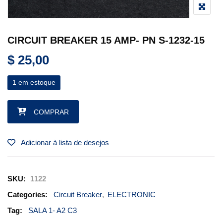
CIRCUIT BREAKER 15 AMP- PN S-1232-15
$
25,00
1 em estoque
CIRCUIT BREAKER 15 AMP- PN S-1232-15 quantidade
COMPRAR
Adicionar à lista de desejos
SKU:
1122
Categories:
Circuit Breaker
,
ELECTRONIC
Tag:
SALA 1- A2 C3