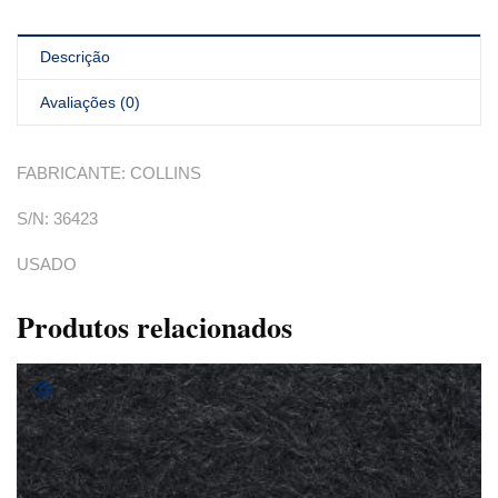
Descrição
Avaliações (0)
FABRICANTE: COLLINS
S/N: 36423
USADO
Produtos relacionados