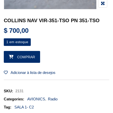
COLLINS NAV VIR-351-TSO PN 351-TSO
$
700,00
1 em estoque
COLLINS NAV VIR-351-TSO PN 351-TSO quantidade
COMPRAR
Adicionar à lista de desejos
SKU:
2131
Categories:
AVIONICS
,
Radio
Tag:
SALA 1- C2