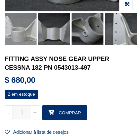
FITTING ASSY NOSE GEAR UPPER
CESSNA 182 PN 0543013-497
$
680,00
2 em estoque
FITTING ASSY NOSE GEAR UPPER CESSNA 182 PN 0543013-4
-
-
+
+
COMPRAR
Adicionar à lista de desejos