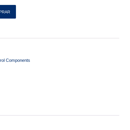
PN 1452537-1 quantidade
PRAR
rol Components