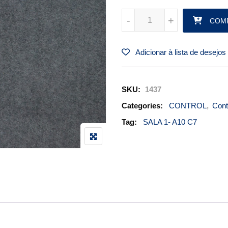
FLAP SPRING/ MOLA DO FLAP 
-
-
+
+
COM
Adicionar à lista de desejos
SKU:
1437
Categories:
CONTROL
,
Cont
Tag:
SALA 1- A10 C7