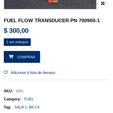
FUEL FLOW TRANSDUCER PN 700900-1
$
300,00
1 em estoque
FUEL FLOW TRANSDUCER PN 700900-1 quantidade
COMPRAR
Adicionar à lista de desejos
SKU:
1691
Category:
FUEL
Tag:
SALA 1- B6 C4