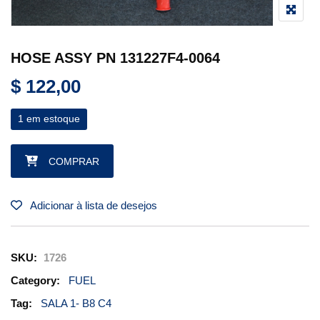
HOSE ASSY PN 131227F4-0064
$
122,00
1 em estoque
HOSE ASSY PN 131227F4-0064 quantidade
COMPRAR
Adicionar à lista de desejos
SKU:
1726
Category:
FUEL
Tag:
SALA 1- B8 C4