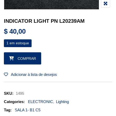
INDICATOR LIGHT PN L20239AM
$
40,00
1 em estoque
INDICATOR LIGHT PN L20239AM quantidade
COMPRAR
Adicionar à lista de desejos
SKU:
1495
Categories:
ELECTRONIC
,
Lighting
Tag:
SALA 1- B1 C5