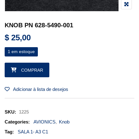
KNOB PN 628-5490-001
$
25,00
1 em estoque
KNOB PN 628-5490-001 quantidade
COMPRAR
Adicionar à lista de desejos
SKU:
1225
Categories:
AVIONICS
,
Knob
Tag:
SALA 1- A3 C1