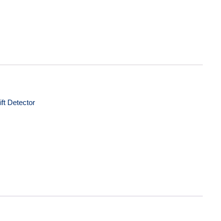
 quantidade
ift Detector