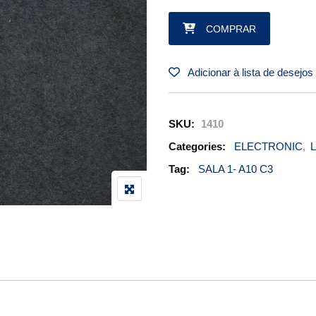
LIFT DETECTOR PN C-52207-4
COMPRAR
Adicionar à lista de desejos
SKU:
1410
Categories:
ELECTRONIC
,
L
Tag:
SALA 1- A10 C3