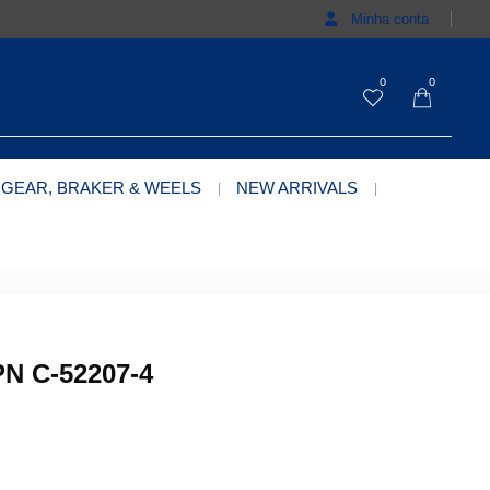
Minha conta
0
0
 GEAR, BRAKER & WEELS
NEW ARRIVALS
N C-52207-4