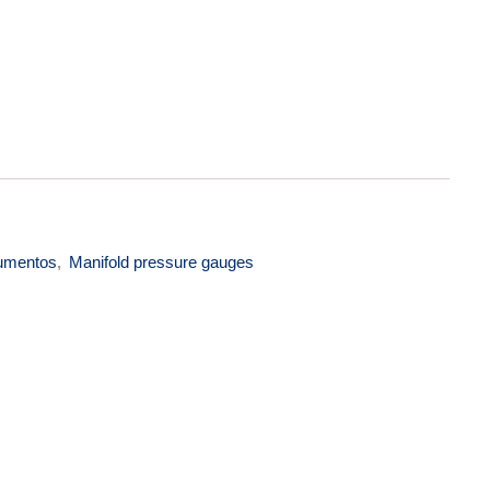
BEECH A-36 PN 58-380106-3 quantidade
rumentos
,
Manifold pressure gauges