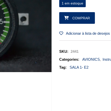
1 em estoque
MANIFOLD PRESS. INDICATOR 
COMPRAR
Adicionar à lista de desejos
SKU:
2441
Categories:
AVIONICS
,
Inst
Tag:
SALA 1- E2