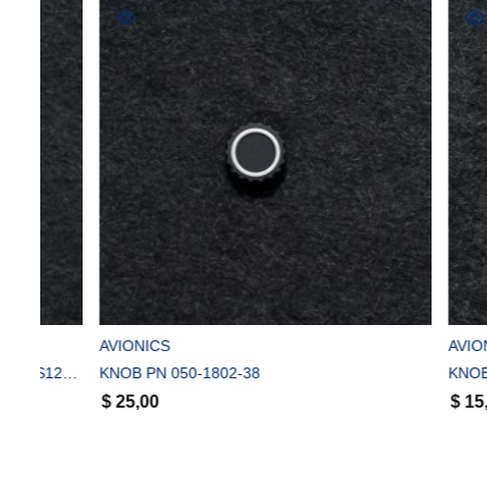
COMPRAR
AVIONICS
AVIONICS
KNOB CONTROL ASSY CABIN HEAT PN S1241-34
KNOB PN 050-1802-38
KNOB PN 323
$
25,00
$
15,00