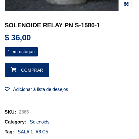
SOLENOIDE RELAY PN S-1580-1
$
36,00
1 em estoque
SOLENOIDE RELAY PN S-1580-1 quantidade
COMPRAR
Adicionar à lista de desejos
SKU:
2366
Category:
Solenoids
Tag:
SALA 1- A6 C5