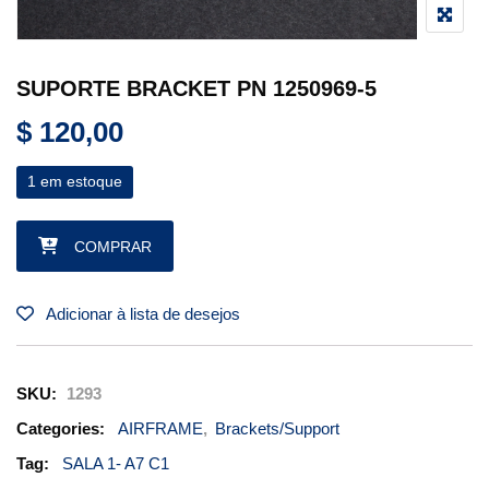
SUPORTE BRACKET PN 1250969-5
$
120,00
1 em estoque
SUPORTE BRACKET PN 1250969-5 quantidade
COMPRAR
Adicionar à lista de desejos
SKU:
1293
Categories:
AIRFRAME
,
Brackets/Support
Tag:
SALA 1- A7 C1