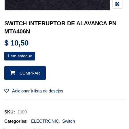
SWITCH INTERUPTOR DE ALAVANCA PN
MTA406N
$
10,50
1 em estoque
SWITCH INTERUPTOR DE ALAVANCA PN MTA406N quantidad
COMPRAR
Adicionar à lista de desejos
SKU:
1100
Categories:
ELECTRONIC
,
Switch