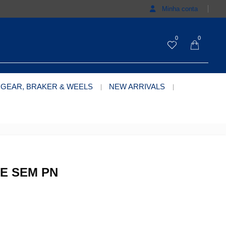
Minha conta
0
0
 GEAR, BRAKER & WEELS
NEW ARRIVALS
RE SEM PN