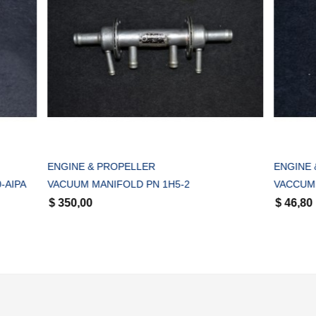
COMPRAR
COMPRAR
ROPELLER
ENGINE & PROPELLER
IFOLD PN 1H5-2
VACCUM PUMP FITTING PN 1K1
$
46,80