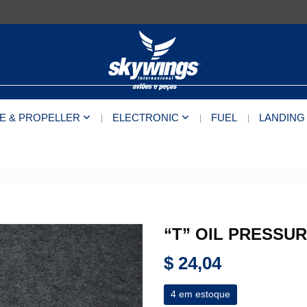
E & PROPELLER
ELECTRONIC
FUEL
LANDING
“T” OIL PRESSU
$
24,04
4 em estoque