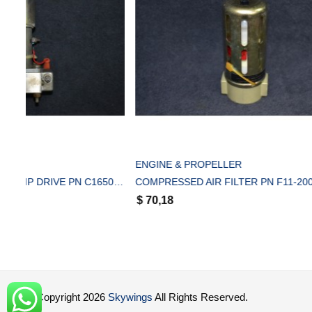
COMPRAR
ENGINE & PROPELLER
ENGINE & P
STAND-BY VACUUM PUMP DRIVE PN C165008-0101
COMPRESSED AIR FILTER PN F11-200-AIPA
VACUUM MAN
$
70,18
$
350,00
© Copyright 2026
Skywings
All Rights Reserved.