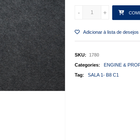
"T" OIL PRESSURE SEM PN qu
-
-
+
+
COM
Adicionar à lista de desejos
SKU:
1780
Categories:
ENGINE & PRO
Tag:
SALA 1- B8 C1