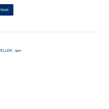
antidade
PRAR
PELLER
,
rpm