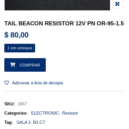
TAIL BEACON RESISTOR 12V PN OR-95-1.5
$
80,00
1 em estoque
TAIL BEACON RESISTOR 12V PN OR-95-1.5 quantidade
COMPRAR
Adicionar à lista de desejos
SKU:
1657
Categories:
ELECTRONIC
,
Resistor
Tag:
SALA 1- B3 C7