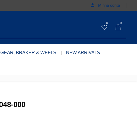
Minha conta
0
0
 GEAR, BRAKER & WEELS
NEW ARRIVALS
048-000