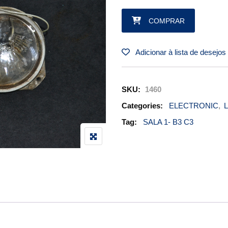
TAXI LIGTH PN 43048-000 quan
COMPRAR
Adicionar à lista de desejos
SKU:
1460
Categories:
ELECTRONIC
,
L
Tag:
SALA 1- B3 C3