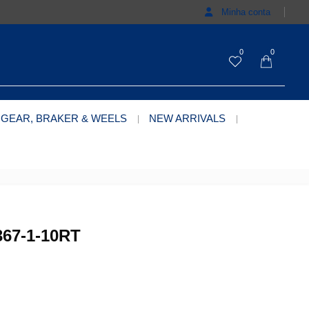
Minha conta
0
0
 GEAR, BRAKER & WEELS
NEW ARRIVALS
67-1-10RT