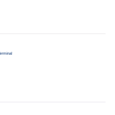
uantidade
erminal