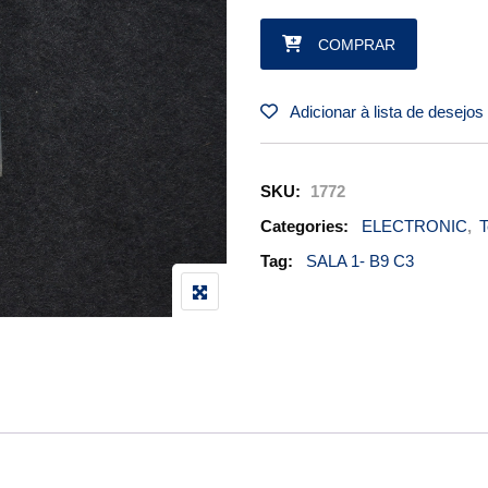
TERMINAL PN S1367-1-10RT q
COMPRAR
Adicionar à lista de desejos
SKU:
1772
Categories:
ELECTRONIC
,
T
Tag:
SALA 1- B9 C3