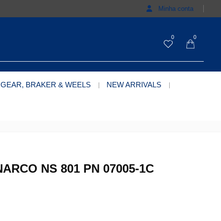
Minha conta
0
0
 GEAR, BRAKER & WEELS
NEW ARRIVALS
ARCO NS 801 PN 07005-1C