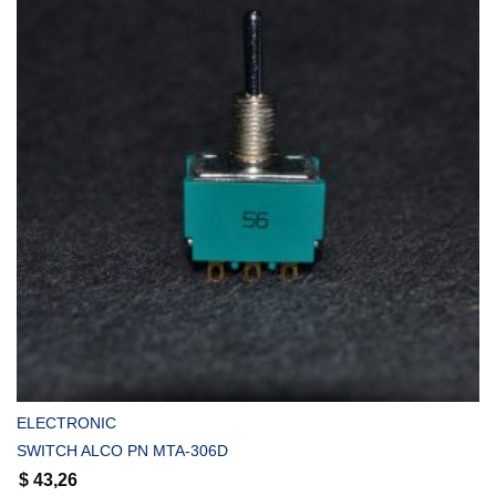
COMPRAR
ELECTRONIC
SWITCH ALCO PN MTA-306D
$
43,26