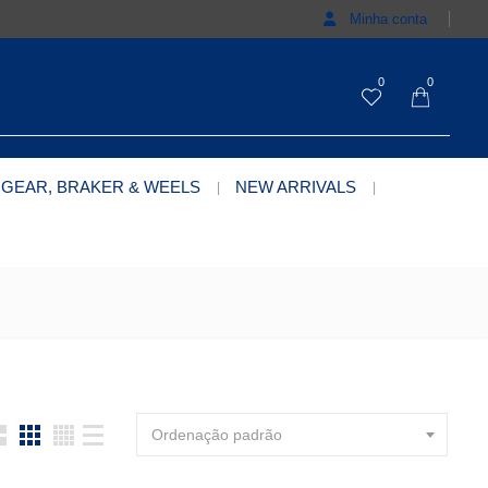
Minha conta
0
0
 GEAR, BRAKER & WEELS
NEW ARRIVALS
Ordenação padrão