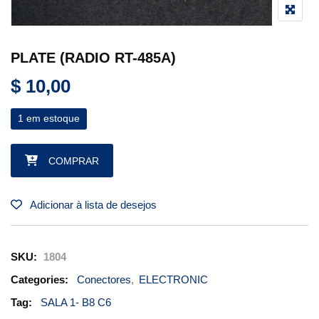
PLATE (RADIO RT-485A)
$
10,00
1 em estoque
PLATE (RADIO RT-485A) quantidade
COMPRAR
Adicionar à lista de desejos
SKU:
1804
Categories:
Conectores
,
ELECTRONIC
Tag:
SALA 1- B8 C6