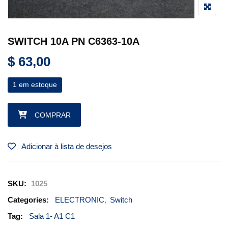
SWITCH 10A PN C6363-10A
$
63,00
1 em estoque
SWITCH 10A PN C6363-10A quantidade
COMPRAR
Adicionar à lista de desejos
SKU:
1025
Categories:
ELECTRONIC
,
Switch
Tag:
Sala 1- A1 C1