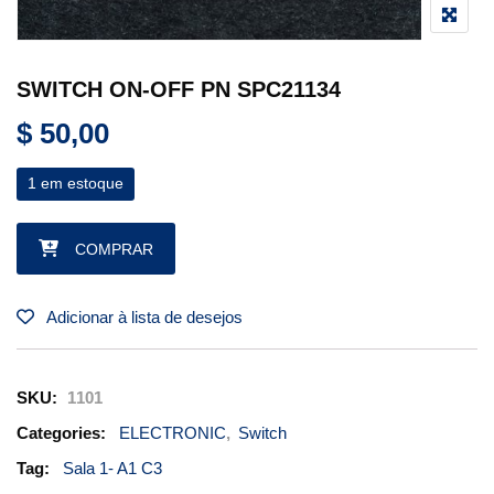
SWITCH ON-OFF PN SPC21134
$
50,00
1 em estoque
SWITCH ON-OFF PN SPC21134 quantidade
COMPRAR
Adicionar à lista de desejos
SKU:
1101
Categories:
ELECTRONIC
,
Switch
Tag:
Sala 1- A1 C3