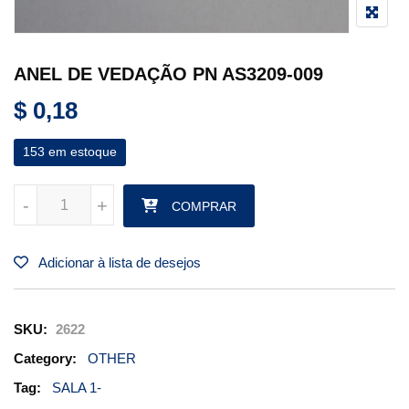
ANEL DE VEDAÇÃO PN AS3209-009
$
0,18
153 em estoque
ANEL DE VEDAÇÃO PN AS3209-009 quantidade
-
-
+
+
COMPRAR
Adicionar à lista de desejos
SKU:
2622
Category:
OTHER
Tag:
SALA 1-