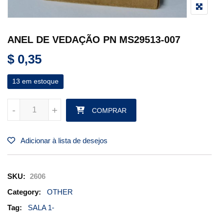
ANEL DE VEDAÇÃO PN MS29513-007
$
0,35
13 em estoque
ANEL DE VEDAÇÃO PN MS29513-007 quantidade
-
-
+
+
COMPRAR
Adicionar à lista de desejos
SKU:
2606
Category:
OTHER
Tag:
SALA 1-