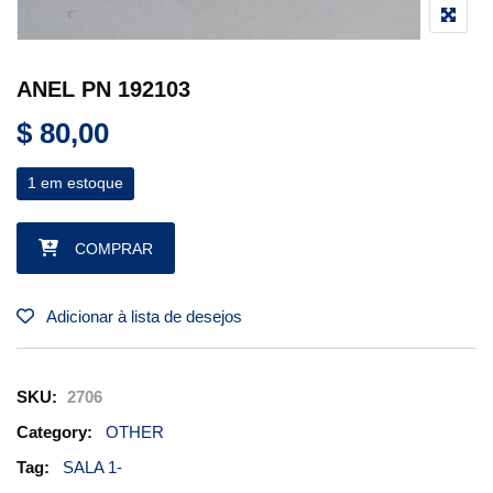
ANEL PN 192103
$
80,00
1 em estoque
ANEL PN 192103 quantidade
COMPRAR
Adicionar à lista de desejos
SKU:
2706
Category:
OTHER
Tag:
SALA 1-