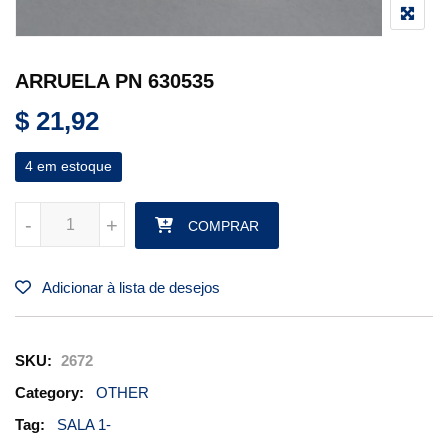
ARRUELA PN 630535
$
21,92
4 em estoque
ARRUELA PN 630535 quantidade
-
-
+
+
COMPRAR
Adicionar à lista de desejos
SKU:
2672
Category:
OTHER
Tag:
SALA 1-