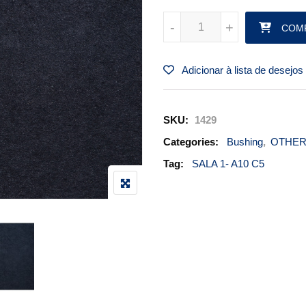
BUSHING/BUCHA PN 000-11100
-
-
+
+
COM
Adicionar à lista de desejos
SKU:
1429
Categories:
Bushing
,
OTHE
Tag:
SALA 1- A10 C5