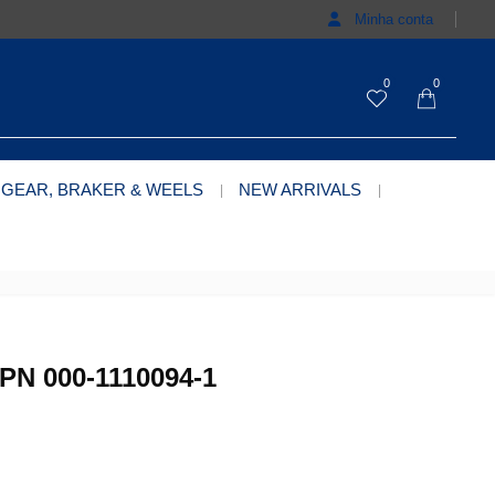
Minha conta
0
0
 GEAR, BRAKER & WEELS
NEW ARRIVALS
N 000-1110094-1