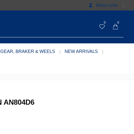
Minha conta
0
0
 GEAR, BRAKER & WEELS
NEW ARRIVALS
 AN804D6