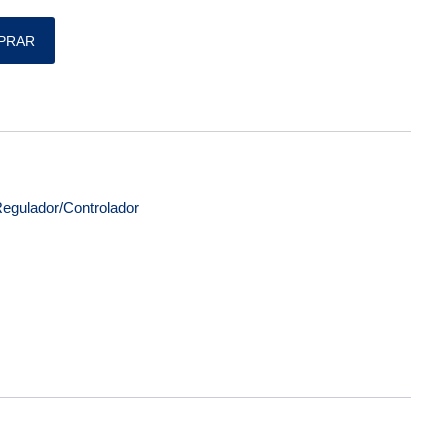
uantidade
PRAR
egulador/Controlador