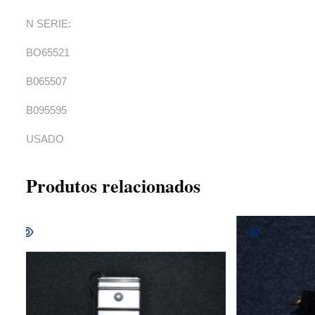
N SERIE:
BO65521
B065507
B095595
USADO
Produtos relacionados