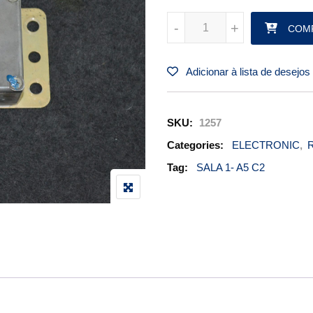
CONTROLLER 28V PN LS-1A q
-
-
+
+
COM
Adicionar à lista de desejos
SKU:
1257
Categories:
ELECTRONIC
,
R
Tag:
SALA 1- A5 C2