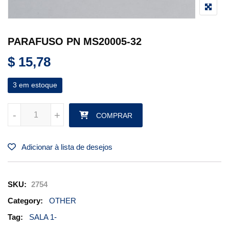
PARAFUSO PN MS20005-32
$
15,78
3 em estoque
PARAFUSO PN MS20005-32 quantidade
-
-
+
+
COMPRAR
Adicionar à lista de desejos
SKU:
2754
Category:
OTHER
Tag:
SALA 1-