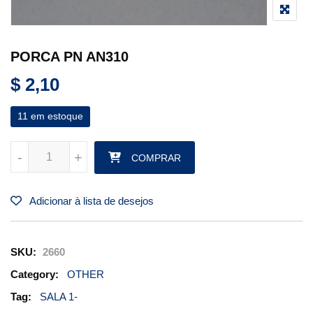
PORCA PN AN310
$
2,10
11 em estoque
PORCA PN AN310 quantidade
-
-
+
+
COMPRAR
Adicionar à lista de desejos
SKU:
2660
Category:
OTHER
Tag:
SALA 1-