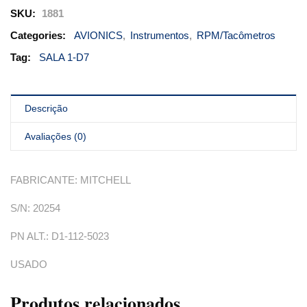
SKU:
1881
Categories:
AVIONICS
,
Instrumentos
,
RPM/Tacômetros
Tag:
SALA 1-D7
Descrição
Avaliações (0)
FABRICANTE: MITCHELL
S/N: 20254
PN ALT.: D1-112-5023
USADO
Produtos relacionados