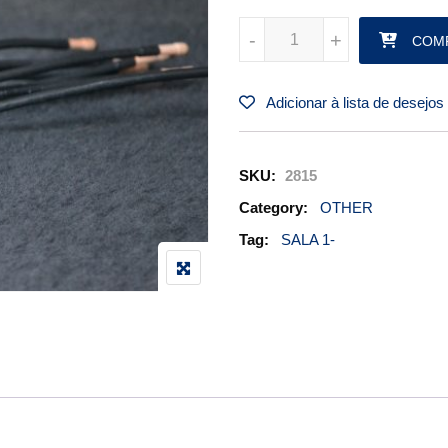
STATIC PN 16165 quantidade
-
-
+
+
COM
Adicionar à lista de desejos
SKU:
2815
Category:
OTHER
Tag:
SALA 1-