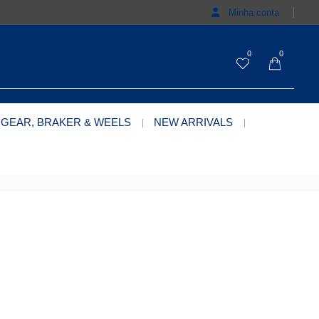
Minha conta
0
0
 GEAR, BRAKER & WEELS
NEW ARRIVALS