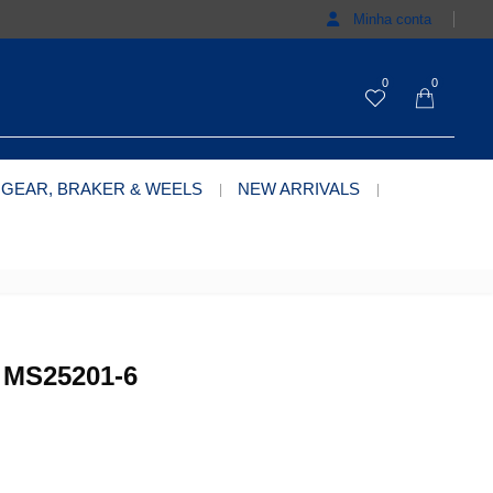
Minha conta
0
0
 GEAR, BRAKER & WEELS
NEW ARRIVALS
MS25201-6