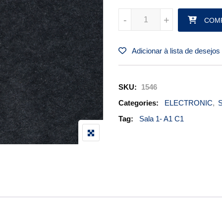
SWITCH FLAP PN MS25201-6 q
-
-
+
+
COM
Adicionar à lista de desejos
SKU:
1546
Categories:
ELECTRONIC
,
S
Tag:
Sala 1- A1 C1