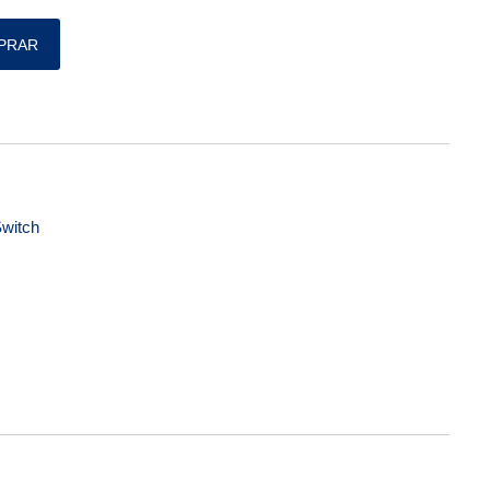
uantidade
PRAR
witch