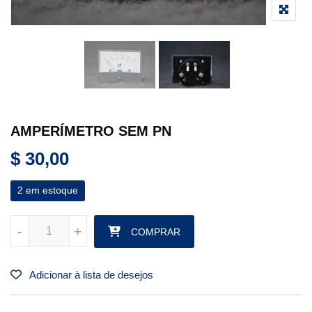
AMPERÍMETRO SEM PN
$
30,00
2 em estoque
AMPERÍMETRO SEM PN quantidade
-
-
+
+
COMPRAR
Adicionar à lista de desejos