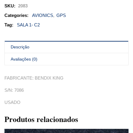
SKU:
2083
Categories:
AVIONICS
,
GPS
Tag:
SALA 1- C2
Descrição
Avaliações (0)
FABRICANTE: BENDIX KING
S/N: 7086
USADO
Produtos relacionados